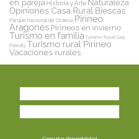
en pareja
Naturaleza
Historia y Arte
Opiniones Casa Rural Biescas
Pirineo
Parque nacional de Ordesa
Aragonés
Pirineos en invierno
Turismo en familia
Turismo Rural Gay
Turismo rural Pirineo
Friendly
Vacaciones rurales
Consultar disponibilidad