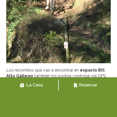
Los recorridos que vas a encontrar en
espacio Btt
Alto Gállego
también los podrás controlar vía GPS,
ya que hay algunos recorridos que a través de dichas
La Casa
Reservar
siglas te informan de la posibilidad de su acceso y
uso.
Desde
Casa Biescas
os animamos a conocer nuestro
precioso entorno, cualquier duda que tengáis
estaremos encantados de ayudaros.