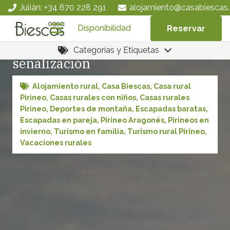
Julián: +34 670 228 291
alojamiento@casabiescas.
Disponibilidad
Reservar
BTT Alto Gállego y su
Categorías y Etiquetas
señalización
Alojamiento rural
,
Casa Biescas
,
Casa rural
Pirineo
,
Casas rurales con niños
,
Casas rurales
Pirineo
,
Deportes de montaña
,
Escapadas baratas
,
Escapadas en pareja
,
Pirineo Aragonés
,
Pirineos en
invierno
,
Turismo en familia
,
Turismo rural Pirineo
,
Vacaciones rurales