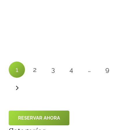
¿Nunca has esquiado, pero siempre has
querido hacerlo? Para aprender a
esquiar necesitarás un poco de tiempo
y algo de paciencia.
1
2
3
4
…
9
RESERVAR AHORA