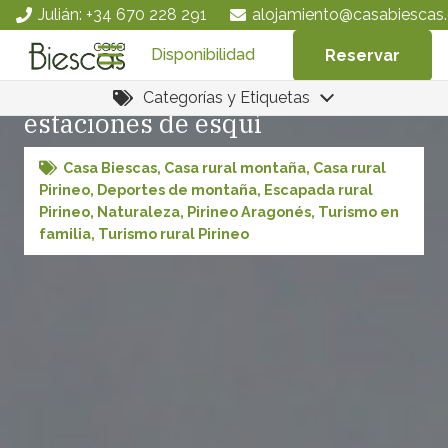
Julián: +34 670 228 291
alojamiento@casabiescas.
Disponibilidad
Reservar
Las señales y normas en las
Categorías y Etiquetas
estaciones de esquí
Casa Biescas
,
Casa rural montaña
,
Casa rural
Pirineo
,
Deportes de montaña
,
Escapada rural
Pirineo
,
Naturaleza
,
Pirineo Aragonés
,
Turismo en
familia
,
Turismo rural Pirineo