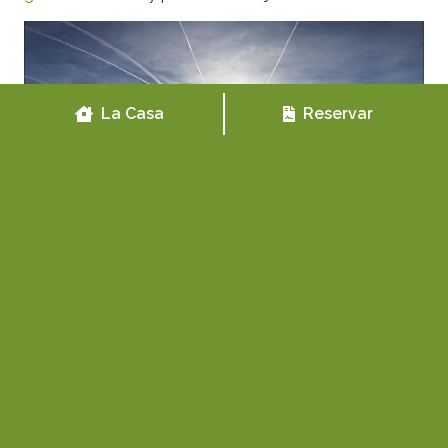
La Casa
Reservar
Etiquetas:
Actividades Biescas
,
Actividades en Biescas
,
alojamiento rural
,
Casa rural con animales
,
Casa rural
grupos grandes
,
Casa Rural Huesca
,
Casa Rural Montaña
,
Casa rural Pirineo
,
Casa rural romántica
,
Casas rurales con
niños
,
Casas rurales para familias
,
Casas rurales para ir con
niños
,
Casas Rurales Pirineo
,
Escapada montaña
,
Escapada
rural con niños
,
Escapada rural fin de semana
,
Escapada
rural Pirineo
,
Escapada rural romántica
,
Escapadas baratas
,