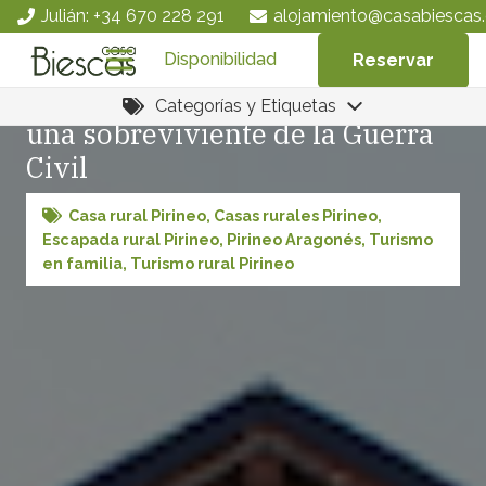
Julián: +34 670 228 291
alojamiento@casabiescas.
Disponibilidad
Reservar
La Iglesia Santa María de Gavín:
Categorías y Etiquetas
una sobreviviente de la Guerra
Civil
Casa rural Pirineo
,
Casas rurales Pirineo
,
Escapada rural Pirineo
,
Pirineo Aragonés
,
Turismo
en familia
,
Turismo rural Pirineo