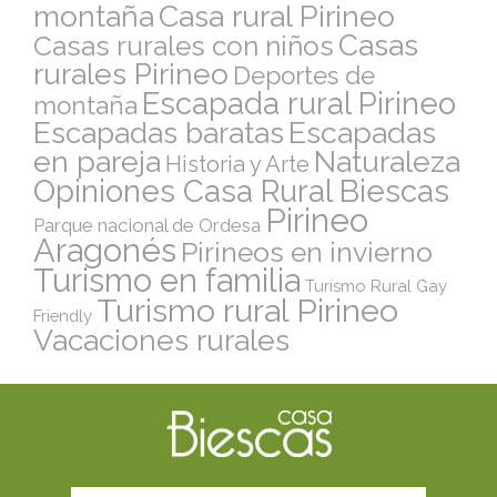
montaña
Casa rural Pirineo
Casas
Casas rurales con niños
rurales Pirineo
Deportes de
Escapada rural Pirineo
montaña
Escapadas
Escapadas baratas
en pareja
Naturaleza
Historia y Arte
Opiniones Casa Rural Biescas
Pirineo
Parque nacional de Ordesa
Aragonés
Pirineos en invierno
Turismo en familia
Turismo Rural Gay
Turismo rural Pirineo
Friendly
Vacaciones rurales