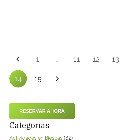
mejor. Si llevas rutinariamente cargas
ligeras, debes considerar llevar calzado
más ligero.
1
…
11
12
13
14
15
RESERVAR AHORA
Categorías
Actividades en Biescas
(82)