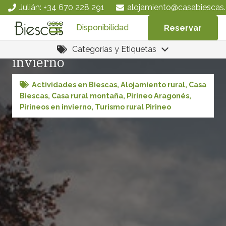
Julián: +34 670 228 291
alojamiento@casabiescas.
Disponibilidad
Reservar
Escapadas de fin de semana este
Categorías y Etiquetas
invierno
Actividades en Biescas
,
Alojamiento rural
,
Casa
Biescas
,
Casa rural montaña
,
Pirineo Aragonés
,
Pirineos en invierno
,
Turismo rural Pirineo