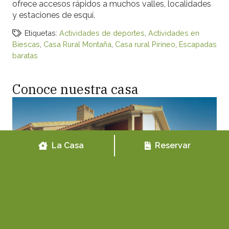
ofrece accesos rápidos a muchos valles, localidades
y estaciones de esquí.
Etiquetas:
Actividades de deportes
,
Actividades en
Biescas
,
Casa Rural Montaña
,
Casa rural Pirineo
,
Escapadas
baratas
Conoce nuestra casa
La Casa
Reservar