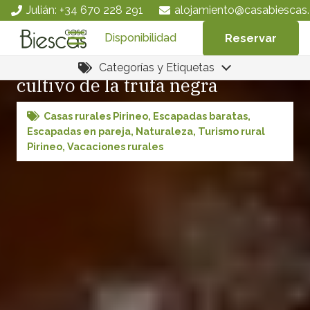
Julián: +34 670 228 291
alojamiento@casabiescas.
Disponibilidad
Reservar
La Diputación de Huesca, con el
Categorías y Etiquetas
cultivo de la trufa negra
Casas rurales Pirineo
,
Escapadas baratas
,
Escapadas en pareja
,
Naturaleza
,
Turismo rural
Pirineo
,
Vacaciones rurales