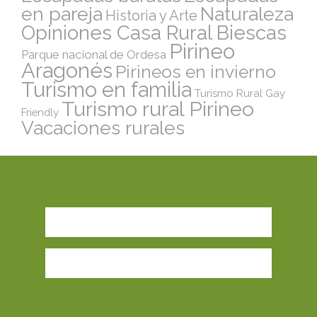
en pareja
Naturaleza
Historia y Arte
Opiniones Casa Rural Biescas
Pirineo
Parque nacional de Ordesa
Aragonés
Pirineos en invierno
Turismo en familia
Turismo Rural Gay
Turismo rural Pirineo
Friendly
Vacaciones rurales