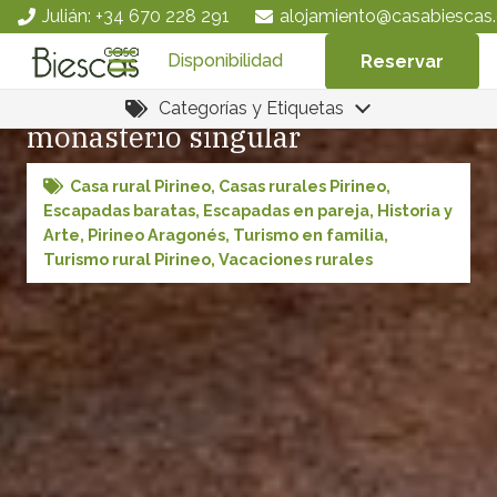
Julián: +34 670 228 291
alojamiento@casabiescas.
Disponibilidad
Reservar
San Juan de la Peña, un
Categorías y Etiquetas
monasterio singular
Casa rural Pirineo
,
Casas rurales Pirineo
,
Escapadas baratas
,
Escapadas en pareja
,
Historia y
Arte
,
Pirineo Aragonés
,
Turismo en familia
,
Turismo rural Pirineo
,
Vacaciones rurales