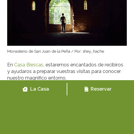
Monasterio de San Juan de la Peña / Por: shey_hache
En
Casa Biescas
, estaremos encantados de recibiros
y ayudaros a preparar vuestras visitas para conocer
nuestro magnifico entorno.
La Casa
Reservar
Autor artículo: Casa Biescas.es
Etiquetas:
Actividades Biescas
,
Actividades en Biescas
,
alojamiento rural
,
Casa Rural Biescas
,
Casa rural con
animales
,
Casa rural grupos grandes
,
Casa Rural Huesca
,
Casa Rural Montaña
,
Casa rural Pirineo
,
Casa rural
romántica
,
Casas rurales con niños
,
Casas rurales para
familias
,
Casas rurales para ir con niños
,
Casas Rurales