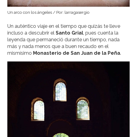
Un arco con los ángeles / Por: larragasergio
Un auténtico viaje en el tiempo que quizás te lleve
incluso a descubrir el
Santo Grial
, pues cuenta la
leyenda que permaneció durante un tiempo, nada
más y nada menos que a buen recaudo en el
mismísimo
Monasterio de San Juan de la Peña
.