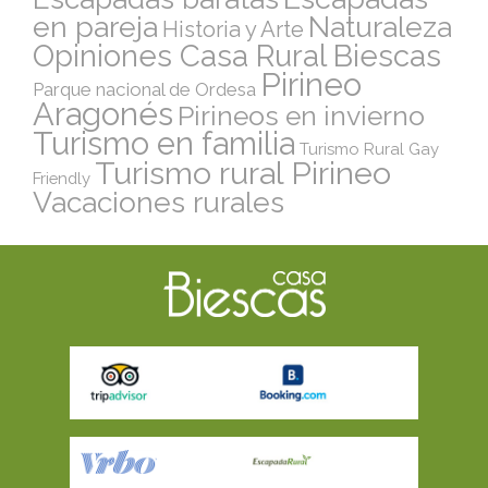
en pareja
Naturaleza
Historia y Arte
Opiniones Casa Rural Biescas
Pirineo
Parque nacional de Ordesa
Aragonés
Pirineos en invierno
Turismo en familia
Turismo Rural Gay
Turismo rural Pirineo
Friendly
Vacaciones rurales