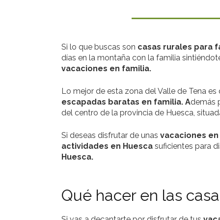
Si lo que buscas son
casas rurales para f
días en la montaña con la familia sintiéndo
vacaciones en familia.
Lo mejor de esta zona del Valle de Tena es
escapadas baratas en familia. A
demás p
del centro de la provincia de Huesca, situad
Si deseas disfrutar de unas
vacaciones en 
actividades en Huesca
suficientes para d
Huesca.
Qué hacer en las casas
Si vas a decantarte por disfrutar de tus
vac