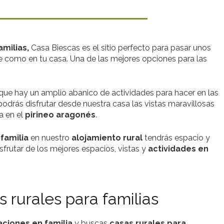
amilias,
Casa Biescas es el sitio perfecto para pasar unos
te como en tu casa. Una de las mejores opciones para las
 que hay un amplio abanico de actividades para hacer en las
odrás disfrutar desde nuestra casa las vistas maravillosas
a en el
pirineo aragonés
.
familia
en nuestro
alojamiento rural
tendrás espacio y
isfrutar de los mejores espacios, vistas y
actividades en
 rurales para familias
aciones en familia
y buscas
casas rurales para