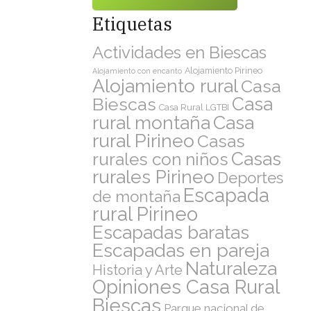
Etiquetas
Actividades en Biescas
Alojamiento Pirineo
Alojamiento con encanto
Alojamiento rural
Casa
Casa
Biescas
Casa Rural LGTBI
rural montaña
Casa
rural Pirineo
Casas
 hay
Casas
rurales con niños
i estás
rurales Pirineo
Deportes
de
Escapada
de montaña
o una
rural Pirineo
, te
 las
Escapadas baratas
Escapadas en pareja
Naturaleza
Historia y Arte
Opiniones Casa Rural
Biescas
Parque nacional de