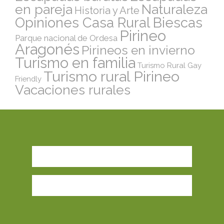
en pareja
Naturaleza
Historia y Arte
Opiniones Casa Rural Biescas
Pirineo
Parque nacional de Ordesa
Aragonés
Pirineos en invierno
Turismo en familia
Turismo Rural Gay
Turismo rural Pirineo
Friendly
Vacaciones rurales