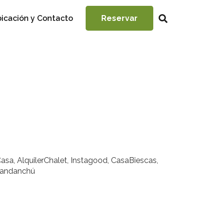
icación y Contacto
Reservar
asa, AlquilerChalet, Instagood, CasaBiescas,
, Candanchú