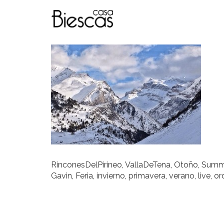
RinconesDelPirineo, VallaDeTena, Otoño, Summer
Gavin, Feria, invierno, primavera, verano, live,