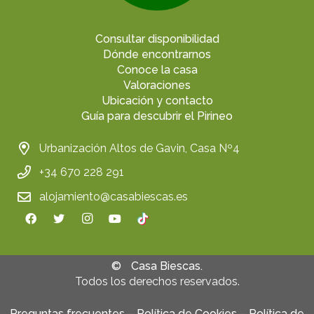
Consultar disponibilidad
Dónde encontrarnos
Conoce la casa
Valoraciones
Ubicación y contacto
Guía para descubrir el Pirineo
Urbanización Altos de Gavin, Casa Nº4
+34 670 228 291
alojamiento@casabiescas.es
©
Casa Biescas.
Todos los derechos reservados.
Preguntas frecuentes
–
Política de Cookies
–
Política de