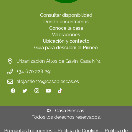
Consultar disponibilidad
Dónde encontrarnos
Conoce la casa
Valoraciones
Ubicación y contacto
Guía para descubrir el Pirineo
Urbanización Altos de Gavin, Casa Nº4
+34 670 228 291
alojamiento@casabiescas.es
©
Casa Biescas.
Todos los derechos reservados.
Preguntas frecuentes
–
Política de Cookies
–
Política de