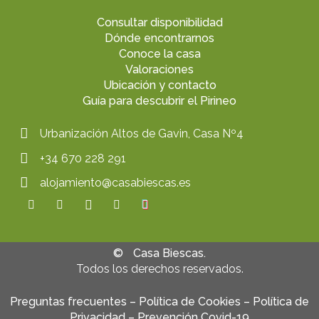
Consultar disponibilidad
Dónde encontrarnos
Conoce la casa
Valoraciones
Ubicación y contacto
Guía para descubrir el Pirineo
Urbanización Altos de Gavin, Casa Nº4
+34 670 228 291
alojamiento@casabiescas.es
©
Casa Biescas.
Todos los derechos reservados.
Preguntas frecuentes
–
Política de Cookies
–
Política de
Privacidad
–
Prevención Covid-19