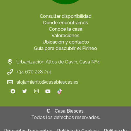
Consultar disponibilidad
Dónde encontrarnos
Conoce la casa
Valoraciones
Ubicación y contacto
Guía para descubrir el Pirineo
Urbanización Altos de Gavin, Casa Nº4
+34 670 228 291
alojamiento@casabiescas.es
©
Casa Biescas.
Todos los derechos reservados.
Preguntas frecuentes
–
Política de Cookies
–
Política de