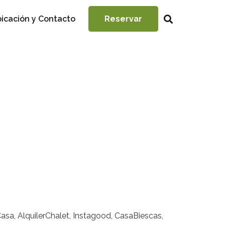
icación y Contacto
Reservar
asa, AlquilerChalet, Instagood, CasaBiescas,